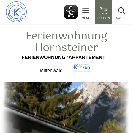
zurück
Suc
zur
sch
Startseite
SUCHE
MENU
BUCHEN
Ferienwohnung
Hornsteiner
FERIENWOHNUNG / APPARTEMENT -
Mittenwald