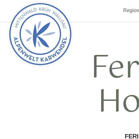
zurück
Region
zur
Startseite
Fe
Ho
FER