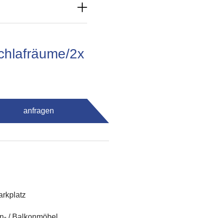
chlafräume/2x
anfragen
rkplatz
n- / Balkonmöbel