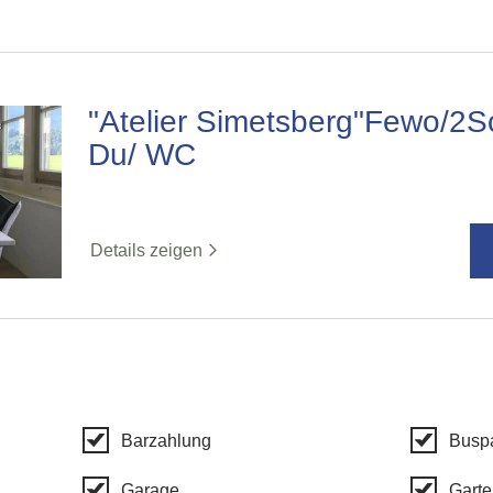
"Atelier Simetsberg"Fewo/2S
Du/ WC
Details zeigen
Barzahlung
Buspa
Garage
Garte