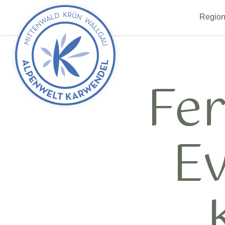
zurück
Region
zur
Startseite
Fe
Ev