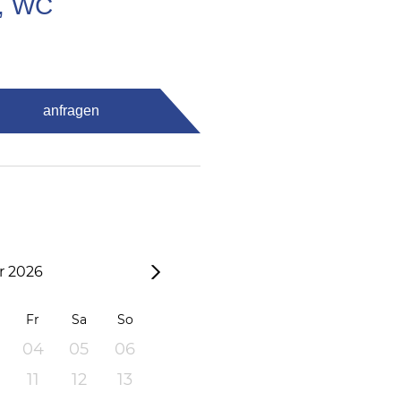
e, WC
anfragen
 2026
Fr
Sa
So
04
05
06
11
12
13