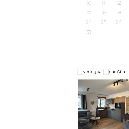
10
11
12
17
18
19
24
25
26
31
verfügbar
nur Abrei