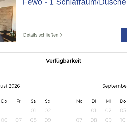
Fewo - 1 Schlafraum/Dusch
Details schließen
Verfügbarkeit
ust 2026
September
Do
Fr
Sa
So
Mo
Di
Mi
Do
01
02
01
02
03
06
07
08
09
07
08
09
10