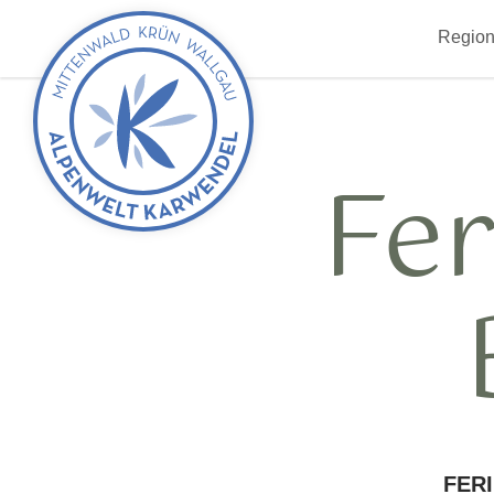
zurück
Region
zur
Startseite
Fe
FER