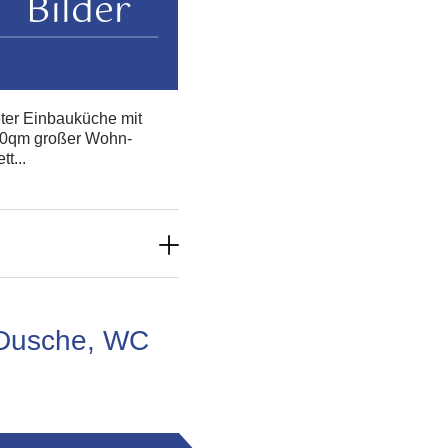
Bilder
ter Einbauküche mit
 40qm großer Wohn-
t...
 Dusche, WC