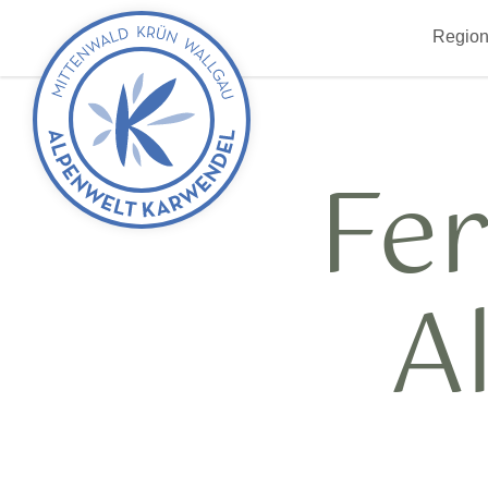
zurück
Region
zur
Startseite
Fe
A