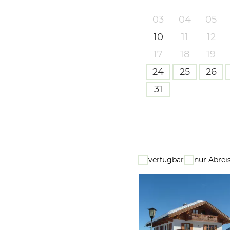
03
04
05
10
11
12
17
18
19
24
25
26
31
verfügbar
nur Abrei