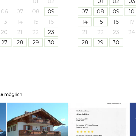
01
02
01
02
03
06
07
08
09
07
08
09
10
13
14
15
16
14
15
16
17
20
21
22
23
21
22
23
24
27
28
29
30
28
29
30
se möglich