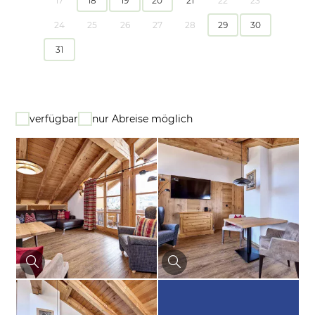
17
18
19
20
21
22
23
24
25
26
27
28
29
30
31
verfügbar
nur Abreise möglich