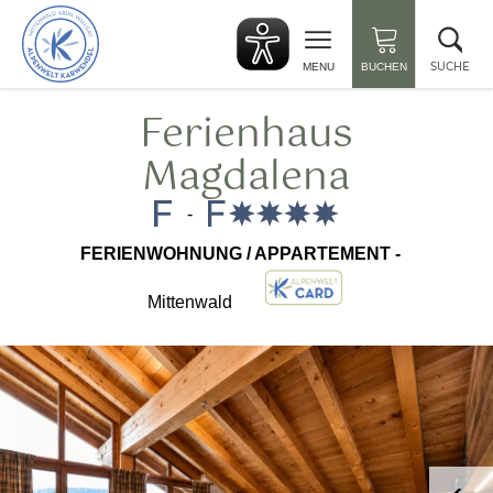
zurück
Suc
zur
sch
Startseite
SUCHE
MENU
BUCHEN
Ferienhaus
Magdalena
-
FERIENWOHNUNG / APPARTEMENT -
Mittenwald