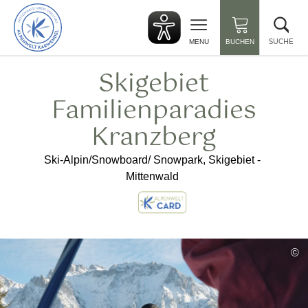
zurück
Suc
zur
sch
Startseite
SUCHE
MENU
BUCHEN
Skigebiet
Familienparadies
Kranzberg
Ski-Alpin/Snowboard/ Snowpark, Skigebiet -
Mittenwald
©