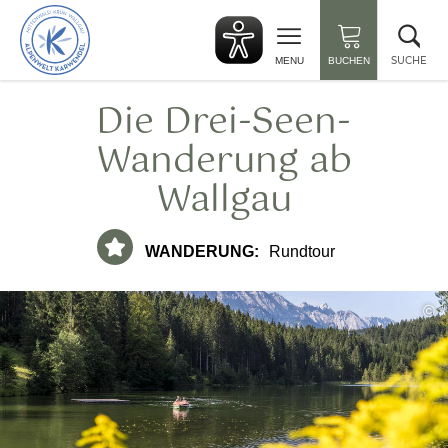
zurück
Suc
zur
sch
Startseite
SUCHE
MENU
BUCHEN
Die Drei-Seen-
Wanderung ab
Wallgau
WANDERUNG:
Rundtour
©