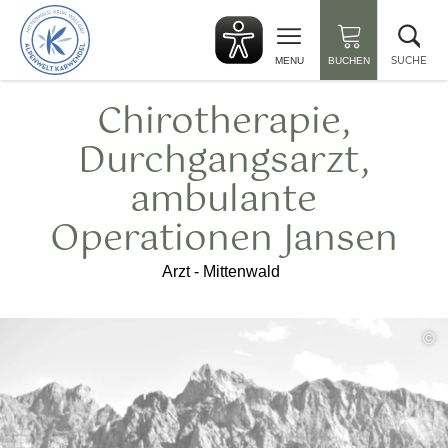
zurück
Suc
zur
sch
Startseite
SUCHE
MENU
BUCHEN
Chirotherapie,
Durchgangsarzt,
ambulante
Operationen Jansen
Arzt - Mittenwald
©