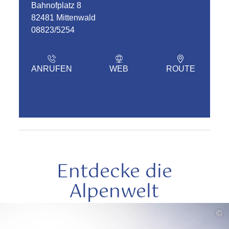
Bahnofplatz 8
82481 Mittenwald
08823/5254
ANRUFEN
WEB
ROUTE
Entdecke die
Alpenwelt
mehr
©
lesen