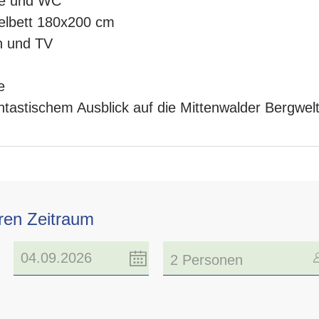
he und WC
elbett 180x200 cm
h und TV
e
ntastischem Ausblick auf die Mittenwalder Bergwel
hren Zeitraum
2 Personen