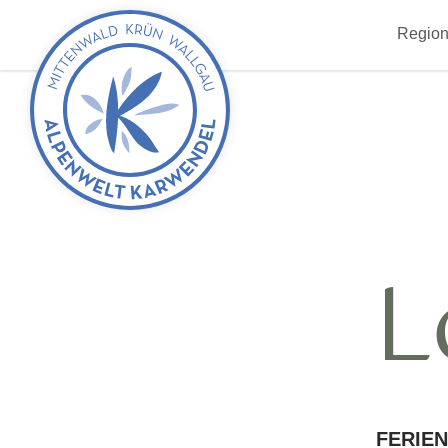
zurück
Region
zur
Startseite
L
FERIE