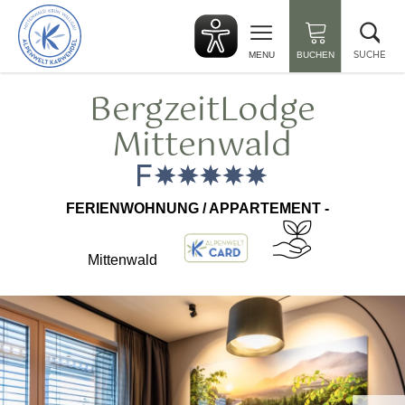
zurück
Suc
zur
sch
Startseite
SUCHE
MENU
BUCHEN
BergzeitLodge
Mittenwald
FERIENWOHNUNG / APPARTEMENT -
Mittenwald