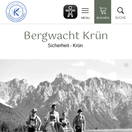
zurück
Suc
zur
sch
Startseite
SUCHE
MENU
BUCHEN
Bergwacht Krün
Sicherheit - Krün
©