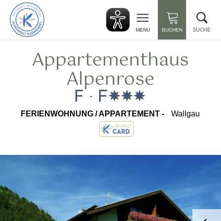
zurück
Suc
zur
sch
Startseite
SUCHE
MENU
BUCHEN
Appartementhaus
Alpenrose
-
FERIENWOHNUNG / APPARTEMENT -
Wallgau