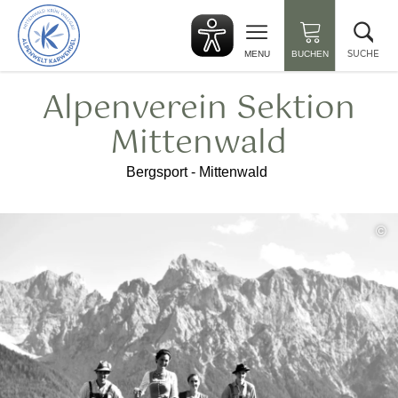
zurück
Suc
zur
sch
Startseite
SUCHE
MENU
BUCHEN
Alpenverein Sektion
Mittenwald
Bergsport - Mittenwald
©