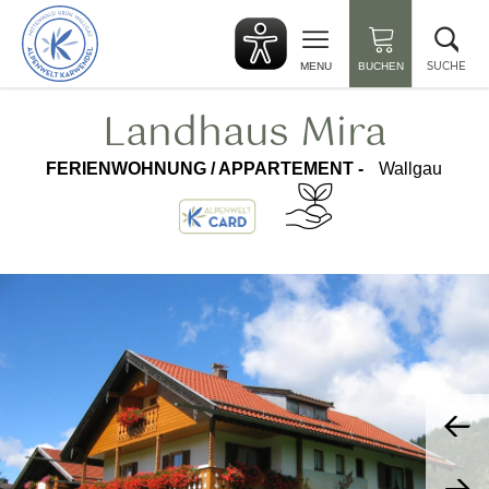
zurück
Suc
zur
sch
Startseite
SUCHE
MENU
BUCHEN
Landhaus Mira
FERIENWOHNUNG / APPARTEMENT -
Wallgau