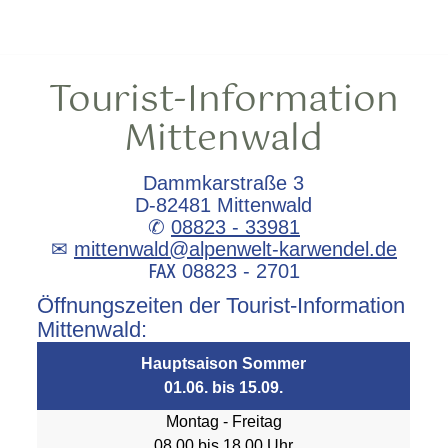
Tourist-Information
Mittenwald
Dammkarstraße 3
D-82481 Mittenwald
✆
08823 - 33981
✉
mittenwald@alpenwelt-karwendel.de
℻ 08823 - 2701
Öffnungszeiten der Tourist-Information
Mittenwald:
Hauptsaison Sommer
01.06. bis 15.09.
Montag - Freitag
08.00 bis 18.00 Uhr