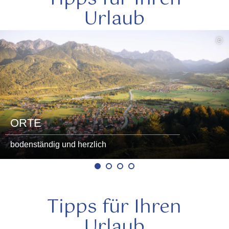
Urlaub
mehr
©
lesen
ORTE
bodenständig und herzlich
Tipps für Ihren
Urlaub