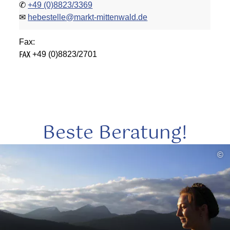
✆
+49 (0)8823/3369
✉
hebestelle@markt-mittenwald.de
Fax:
℻ +49 (0)8823/2701
Beste Beratung!
mehr
©
lesen