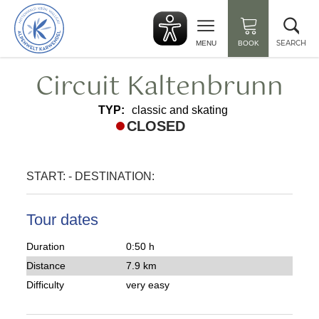
Back
Clo
to
sea
start
SEARCH
MENU
BOOK
Circuit Kaltenbrunn
TYP:
classic and skating
CLOSED
START:
-
DESTINATION:
Tour dates
Duration
0:50 h
Distance
7.9 km
Difficulty
very easy