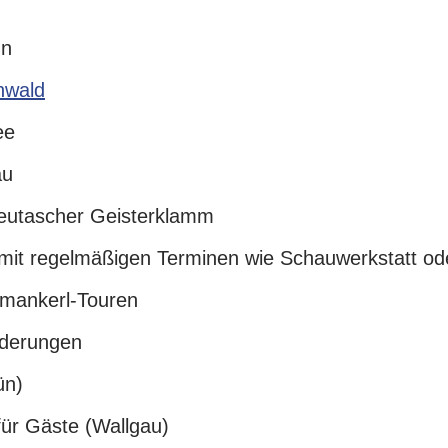
hn
nwald
ee
au
Leutascher Geisterklamm
t regelmäßigen Terminen wie Schauwerkstatt ode
hmankerl-Touren
nderungen
ün)
ür Gäste (Wallgau)