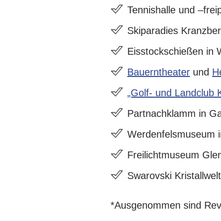
Tennishalle und –frei
Skiparadies Kranzbe
Eisstockschießen in 
Bauerntheater
und
H
„Golf- und Landclub 
Partnachklamm in Ga
Werdenfelsmuseum i
Freilichtmuseum Glen
Swarovski Kristallwel
*Ausgenommen sind Revi