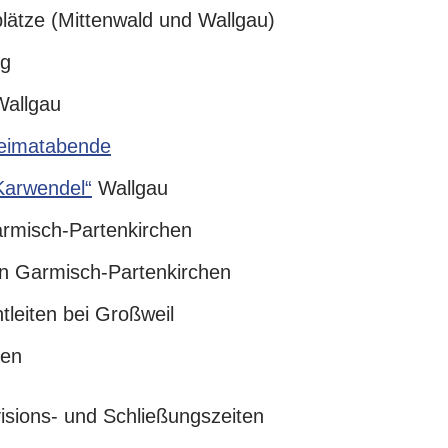
plätze (Mittenwald und Wallgau)
rg
Wallgau
eimatabende
Karwendel“
Wallgau
rmisch-Partenkirchen
n Garmisch-Partenkirchen
tleiten bei Großweil
ten
sions- und Schließungszeiten