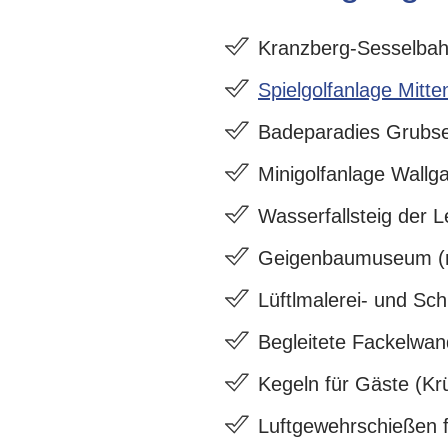
Kranzberg-Sesselba
Spielgolfanlage Mitte
Badeparadies Grubs
Minigolfanlage Wallg
Wasserfallsteig der 
Geigenbaumuseum (mi
Lüftlmalerei- und Sc
Begleitete Fackelwa
Kegeln für Gäste (Kr
Luftgewehrschießen f