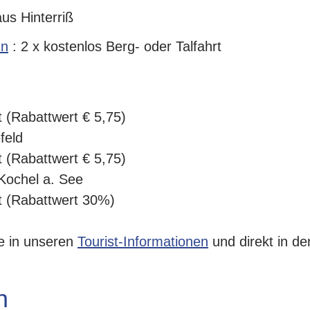
s Hinterriß
hn
: 2 x kostenlos Berg- oder Talfahrt
tt (Rabattwert € 5,75)
feld
tt (Rabattwert € 5,75)
 Kochel a. See
tt (Rabattwert 30%)
ie in unseren
Tourist-Informationen
und direkt in d
n