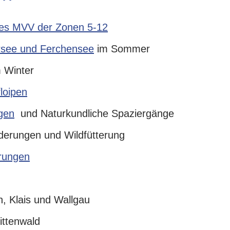
es MVV der Zonen 5-12
rsee und Ferchensee
im Sommer
 Winter
loipen
gen
und Naturkundliche Spaziergänge
derungen und Wildfütterung
hrungen
n, Klais und Wallgau
ittenwald