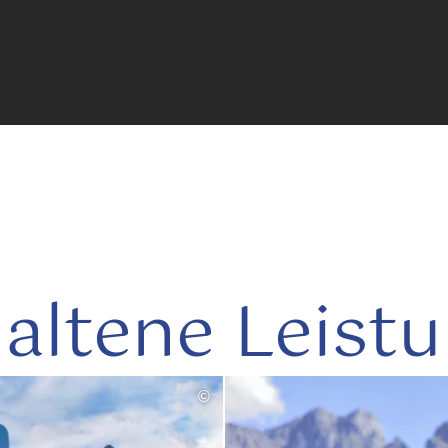
altene Leist
©