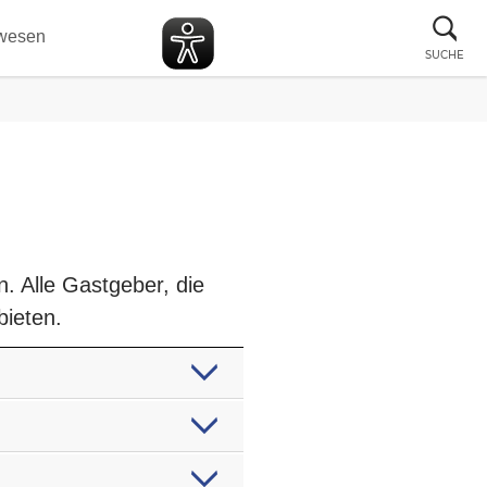
Suc
wesen
sch
SUCHE
 Alle Gastgeber, die
bieten.
.
lt werden