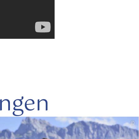
ungen
mehr
©
lesen