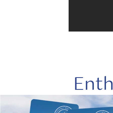
Enth
mehr
lesen