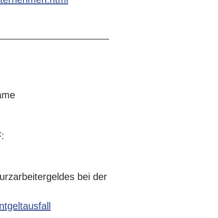
same
:
rzarbeitergeldes bei der
tgeltausfall