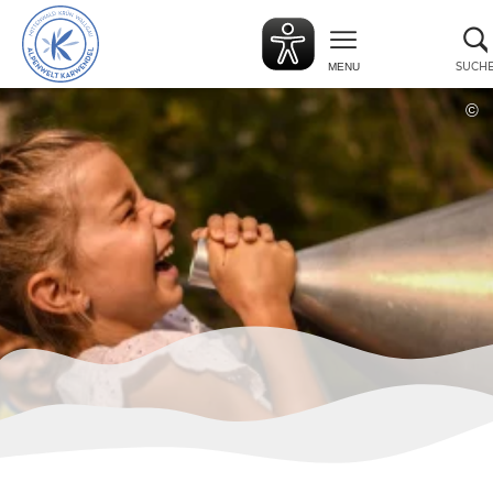
zurück
zur
Startseite
SUCH
MENU
©